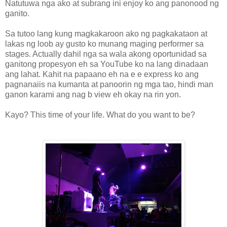
Natutuwa nga ako at subrang ini enjoy ko ang panonood ng
ganito.
Sa tutoo lang kung magkakaroon ako ng pagkakataon at
lakas ng loob ay gusto ko munang maging performer sa
stages. Actually dahil nga sa wala akong oportunidad sa
ganitong propesyon eh sa YouTube ko na lang dinadaan
ang lahat. Kahit na papaano eh na e e express ko ang
pagnanaiis na kumanta at panoorin ng mga tao, hindi man
ganon karami ang nag b view eh okay na rin yon.
Kayo? This time of your life. What do you want to be?